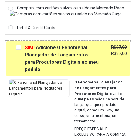
Compras com cartões salvos ou saldo no Mercado Pago
Debit & Credit Cards
O
O
SIM!
Adicione O Fenomenal
R$
97,00
preç
preç
R$
37,00
Planejador de Lançamentos
origi
atua
para Produtores Digitais ao meu
era:
é:
pedido
R$97
R$37
O Fenomenal Planejador
de Lançamentos para
Produtores Digitais
vai te
guiar pelas mãos na hora de
lançar qualquer produto
digital, como um livro, um
curso, uma mentoria, um
treinamento.
PREÇO ESPECIAL E
EXCLUSIVO PARA A COMPRA