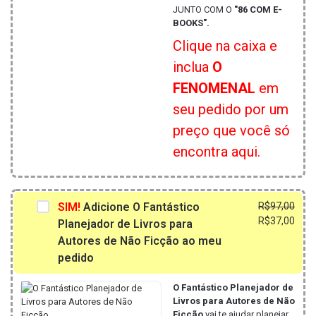
JUNTO COM O
"86 COM E-
BOOKS".
Clique na caixa e
inclua
O
FENOMENAL
em
seu pedido por um
preço que você só
encontra aqui.
O
O
SIM!
Adicione O Fantástico
R$
97,00
preç
preç
R$
37,00
Planejador de Livros para
origi
atua
Autores de Não Ficção ao meu
era:
é:
pedido
R$97
R$37
O Fantástico Planejador de
Livros para Autores de Não
Ficção
vai te ajudar planejar