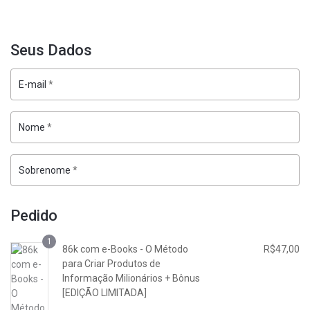
Seus Dados
E-mail
*
Nome
*
Sobrenome
*
Pedido
1
86k com e-Books - O Método
R$
47,00
para Criar Produtos de
Informação Milionários + Bônus
[EDIÇÃO LIMITADA]