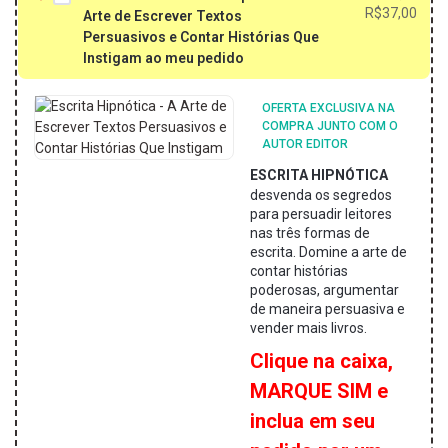
preç
preç
R$
37,00
Arte de Escrever Textos
origi
atual
Persuasivos e Contar Histórias Que
era:
é:
Instigam ao meu pedido
R$97
R$37
OFERTA EXCLUSIVA NA
COMPRA JUNTO COM O
AUTOR EDITOR
ESCRITA HIPNÓTICA
desvenda os segredos
para persuadir leitores
nas três formas de
escrita. Domine a arte de
contar histórias
poderosas, argumentar
de maneira persuasiva e
vender mais livros.
Clique na caixa,
MARQUE SIM e
inclua em seu