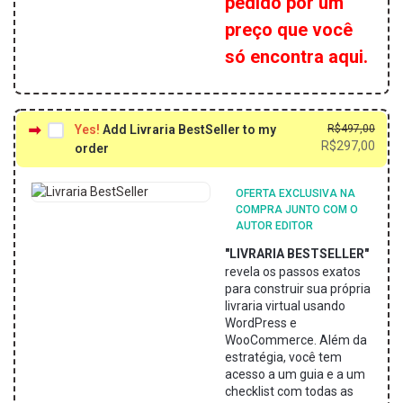
pedido por um
preço que você
só encontra aqui.
O
O
Yes!
Add Livraria BestSeller to my
R$
497,00
preç
preç
R$
297,00
order
origi
atual
era:
é:
OFERTA EXCLUSIVA NA
R$49
R$29
COMPRA JUNTO COM O
AUTOR EDITOR
"LIVRARIA BESTSELLER"
revela os passos exatos
para construir sua própria
livraria virtual usando
WordPress e
WooCommerce. Além da
estratégia, você tem
acesso a um guia e a um
checklist com todas as