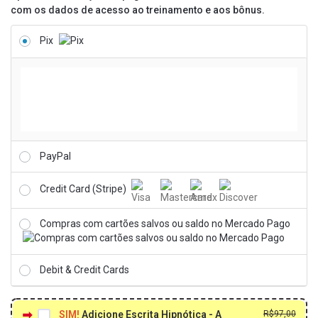
com os dados de acesso ao treinamento e aos bônus.
Pix
PayPal
Credit Card (Stripe)
Compras com cartões salvos ou saldo no Mercado Pago
Debit & Credit Cards
O
O
SIM!
Adicione Escrita Hipnótica - A
R$
97,00