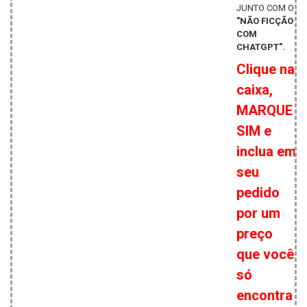
JUNTO COM O
"NÃO FICÇÃO
COM
CHATGPT".
Clique na
caixa,
MARQUE
SIM e
inclua em
seu
pedido
por um
preço
que você
só
encontra