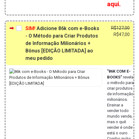
aqui.
O
O
SIM!
Adicione 86k com e-Books
R$
127,00
preç
preç
R$
47,00
- O Método para Criar Produtos
origi
atua
de Informação Milionários +
era:
é:
Bônus [EDIÇÃO LIMITADA] ao
R$12
R$47
meu pedido
"86K COM E-
BOOKS"
revela
o método para
criar produtos
de informação
milionários.
Ensinar a
vender todo
mundo vende,
mas o quê
vender é onde
está o ouro.
Combo inclui