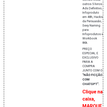
outros 5 livros:
Ads Definitivo,
Infoproduto
em 48h, Hacks
da Persuasão,
Sexy Naming
para
Infoprodutos e
Workbook
86k.
PREÇO
ESPECIAL E
EXCLUSIVO
PARA A
COMPRA
JUNTO COM O
"NÃO FICÇÃO
COM
CHATGPT".
Clique na
caixa,
MARQUE