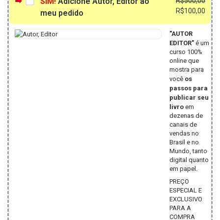
SIM!
Adicione Autor, Editor ao
R$
500,00
preç
preç
R$
100,00
meu pedido
origi
atua
era:
é:
"AUTOR
R$50
R$10
EDITOR"
é um
curso 100%
online que
mostra para
você
os
passos para
publicar seu
livro
em
dezenas de
canais de
vendas no
Brasil e no
Mundo, tanto
digital quanto
em papel.
PREÇO
ESPECIAL E
EXCLUSIVO
PARA A
COMPRA