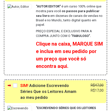
era:
é:
"AUTOR EDITOR"
é um curso 100% online que
R$50
R$10
mostra para você
os passos para publicar
seu livro
em dezenas de canais de vendas no
Brasil e no Mundo, tanto digital quanto em
papel.
PREÇO ESPECIAL E EXCLUSIVO PARA A
COMPRA JUNTO COM O
"FABULOSO".
Clique na caixa, MARQUE SIM
e inclua em seu pedido por
um preço que você só
encontra aqui.
O
O
SIM!
Adicione Escrevendo
R$
47,00
preç
preç
R$
17,00
Séries Que os Leitores Amam
origi
atua
ao meu pedido
era:
é:
R$47
R$17
"ESCREVENDO SÉRIES QUE OS LEITORES