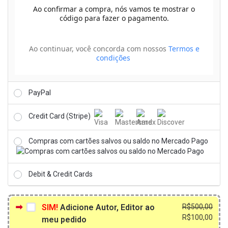
Ao confirmar a compra, nós vamos te mostrar o
código para fazer o pagamento.
Ao continuar, você concorda com nossos
Termos e
condições
PayPal
Credit Card (Stripe)
Compras com cartões salvos ou saldo no Mercado Pago
Debit & Credit Cards
O
O
SIM!
Adicione Autor, Editor ao
R$
500,00
preç
preç
R$
100,00
meu pedido
origi
atua