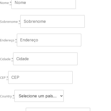
Nome
*
Sobrenome
*
Endereço
*
Cidade
*
CEP
*
Country
*