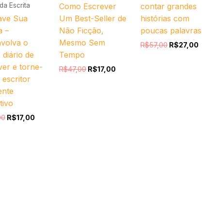
da Escrita
Como Escrever
contar grandes
ave Sua
Um Best-Seller de
histórias com
a –
Não Ficção,
poucas palavras
volva o
Mesmo Sem
R$
57,00
R$
27,00
 diário de
Tempo
ver e torne-
R$
47,00
R$
17,00
 escritor
ente
tivo
90
R$
17,00