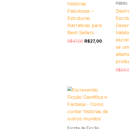
Hábito 
Histórias
Fabulosas –
Destr
Estruturas
Escrit
Narrativas para
Desen
Best-Sellers
hábito
escre
R$
47,00
R$
27,00
se um
altam
produ
R$
24,
O
O
preço
preço
original
atual
era:
é:
R$35,00.
R$17,00.
Escrita de Ficção