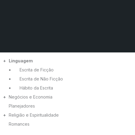
Ir
para
o
conteúdo
+
Linguagem
Escrita de Ficção
Escrita de Não Ficção
Hábito da Escrita
+
Negócios e Economia
Planejadores
+
Religião e Espiritualidade
Romances