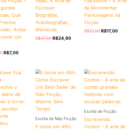
 da Ficção –
Reais: A Arte de
Fabulosos – A Arte
rguntas
Escrever
de Movimentar
ciais, Que
Biografias,
Personagens na
Precisa
Autobiografias,
Ficção
nder, Antes
Memórias
R$
37,00
R$
17,00
crever um
R$
47,00
R$
24,90
00
R$
7,00
O
O
O
O
O
O
preço
preço
preço
preço
preço
preç
original
atual
original
atual
original
atual
era:
é:
era:
é:
era:
é:
R$24,90.
R$17,00.
R$47,00.
R$17,00.
R$57,00.
R$27
Escrita de Ficção
Escrita de Não Ficção
Escrevendo
E-book em 48h:
Contos – A arte de