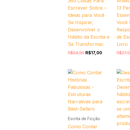
365 Coisas Para
Antes
Escrever Sobre –
13 Pe
Ideias para Você
Essen
Se Inspirar,
Você 
Desenvolver o
Respo
Hábito da Escrita e
de Es
Se Transformar.
Livro
R$
24,90
R$
17,00
R$
27,
O
O
preço
preço
original
atual
era:
é:
R$47,00.
R$27,00.
Escrita de Ficção
Como Contar