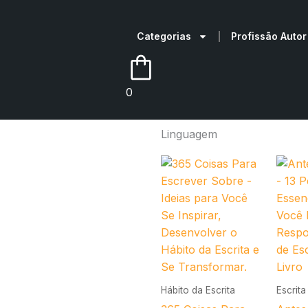
Categorias
Profissão Autor
0
Linguagem
O
O
preço
preço
original
atual
era:
é:
R$24,90.
R$17,00.
Hábito da Escrita
Escrita