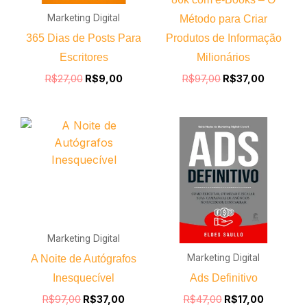
Marketing Digital
Método para Criar
365 Dias de Posts Para
Produtos de Informação
Escritores
Milionários
R$
27,00
R$
9,00
R$
97,00
R$
37,00
O
O
O
O
preço
preço
preço
preço
original
atual
original
atual
era:
é:
era:
é:
R$97,00.
R$37,00.
R$47,00.
R$17,00.
Marketing Digital
Marketing Digital
A Noite de Autógrafos
Inesquecível
Ads Definitivo
R$
97,00
R$
37,00
R$
47,00
R$
17,00