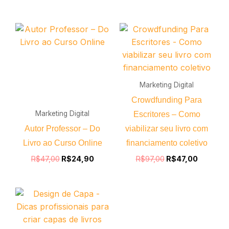
O
O
O
O
preço
preço
preço
preço
original
atual
original
atual
era:
é:
era:
é:
R$47,00.
R$24,90.
R$97,00.
R$47,00
Marketing Digital
Crowdfunding Para
Marketing Digital
Escritores – Como
Autor Professor – Do
viabilizar seu livro com
Livro ao Curso Online
financiamento coletivo
R$
47,00
R$
24,90
R$
97,00
R$
47,00
O
O
preço
preço
original
atual
era:
é:
R$27,00.
R$17,00.