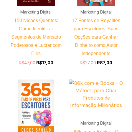
Marketing Digital
Marketing Digital
150 Nichos Quentes:
17 Fontes de Royalties
Como Identificar
para Escritores: Suas
Segmentos de Mercado
Opções para Ganhar
Poderosos e Lucrar com
Dinheiro como Autor
Eles
Independente
R$
47,00
R$
17,00
R$
27,00
R$
7,00
O
O
O
O
preço
preço
preço
preço
original
atual
original
atual
era:
é:
era:
é:
R$27,00.
R$9,00.
R$97,00.
R$37,00
Marketing Digital
86k com e-Books – O